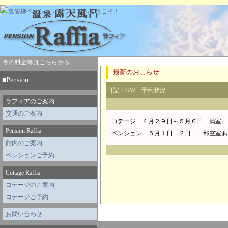
冬の料金等はこちらから
最新のおしらせ
■Pension
日記：
GW 予約状況
ラフィアのご案内
交通のご案内
コテージ ４月２９日～５月６日 満室
Pension Raffia
ペンション ５月１日 ２日 一部空室あ
館内のご案内
ペンションご予約
Cottage Raffia
コテージのご案内
コテージご予約
お問い合わせ