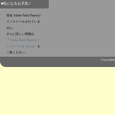
■気になるお天気！
現在 Adobe Flash Playerが
インストールされていま
せん。
さらに詳しい情報は
「
Adobe Flash Playerをイ
ンストールするには
」を
ご覧ください。
Copyright(C